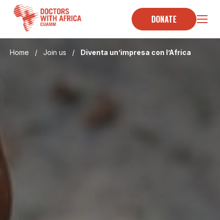
Skip
to
DONATE
content
Home
/
Join us
/
Diventa un’impresa con l’Africa