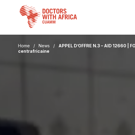
Skip
to
content
Home
/
News
/
APPEL D’OFFRE N.3 – AID 12660 
centrafricaine