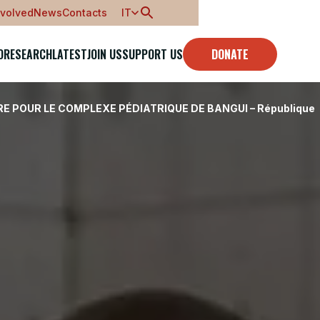
nvolved
News
Contacts
IT
O
RESEARCH
LATEST
JOIN US
SUPPORT US
DONATE
E POUR LE COMPLEXE PÉDIATRIQUE DE BANGUI – République